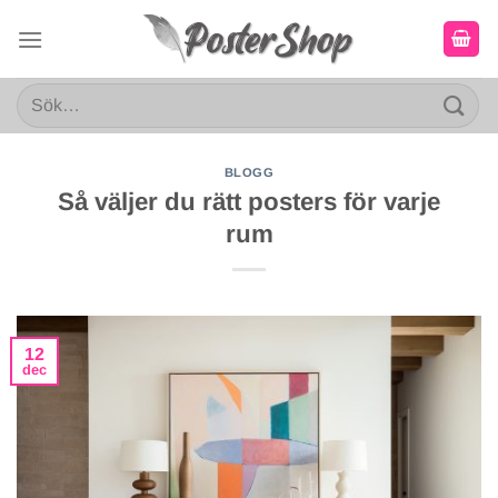
Skip
to
content
Sök
efter:
BLOGG
Så väljer du rätt posters för varje
rum
12
dec