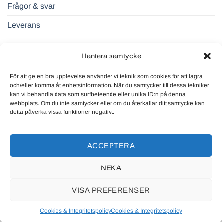
Frågor & svar
Leverans
FÖRETAGSUPPGIFTER
Hantera samtycke
För att ge en bra upplevelse använder vi teknik som cookies för att lagra
Drift Sverige AB
och/eller komma åt enhetsinformation. När du samtycker till dessa tekniker
559131-2771
kan vi behandla data som surfbeteende eller unika ID:n på denna
Regeringsgatan 65
webbplats. Om du inte samtycker eller om du återkallar ditt samtycke kan
detta påverka vissa funktioner negativt.
BOX 3282
10365 Stockholm
ACCEPTERA
NEKA
VISA PREFERENSER
Copyright © 2026
Cookies & Integritetspolicy
Cookies & Integritetspolicy