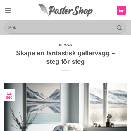
Skip
to
content
Sök
efter:
BLOGG
Skapa en fantastisk gallervägg –
steg för steg
12
dec