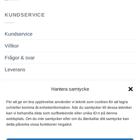
KUNDSERVICE
Kundservice
Villkor
Frågor & svar
Leverans
FÖRETAGSUPPGIFTER
Hantera samtycke
För att ge en bra upplevelse använder vi teknik som cookies för att lagra
Drift Sverige AB
och/eller komma åt enhetsinformation. När du samtycker till dessa tekniker
559131-2771
kan vi behandla data som surfbeteende eller unika ID:n på denna
Regeringsgatan 65
webbplats. Om du inte samtycker eller om du återkallar ditt samtycke kan
detta påverka vissa funktioner negativt.
BOX 3282
10365 Stockholm