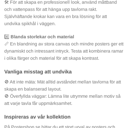
🛠️ För att skapa en professionell look, använd måttband
och vattenpass för att hänga upp tavlorna rakt.
Självhäftande krokar kan vara en bra lösning för att
undvika spikhål i väggen.
4️⃣
Blanda storlekar och material
📏 En blandning av stora canvas och mindre posters ger ett
dynamiskt och intressant intryck. Testa att kombinera ramar
i olika färger och material för att skapa kontrast.
Vanliga misstag att undvika
🚫 Att inte mäta: Mät alltid avståndet mellan tavlorna för att
skapa en balanserad layout.
🚫 Överfyllda väggar: Lämna lite utrymme mellan motiv så
att varje tavla får uppmärksamhet.
Inspireras av vår kollektion
På Postershop.se hittar du ett stort urval av posters och